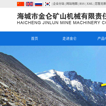
|
|
|
|
企业分站
|
网站地图
|
RSS
|
XML
|
您暂无
首页
走进金仑
产品
公司简介
JLLM立式
联系我们
R系列摆式
机
荣誉资质
JL系列斗
粉机(雷蒙机
JL流化床
升机
式气流粉碎
JL涡流气
锤式破碎
级机
鄂式破碎