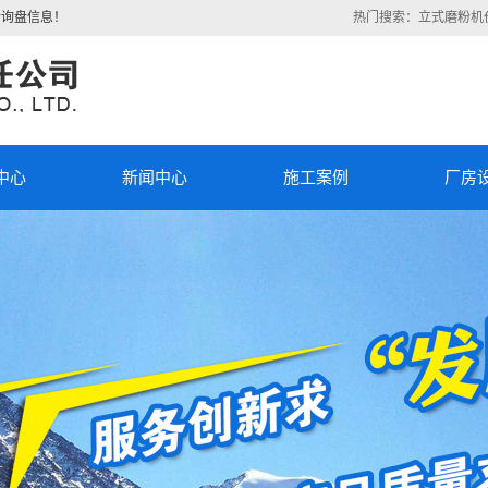
新询盘信息！
热门搜索：
立式磨粉机
中心
新闻中心
施工案例
厂房
磨粉
公司新闻
施工案例
磨
行业新闻
厂房设备
式提
)
技术知识
对撞
机
流分
机
机