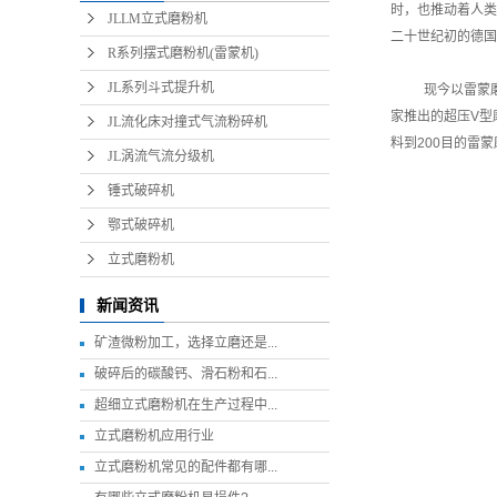
时，也推动着人类
JLLM立式磨粉机
二十世纪初的德国
R系列摆式磨粉机(雷蒙机)
JL系列斗式提升机
现今以雷蒙
家推出的超压V型
JL流化床对撞式气流粉碎机
料到200目的雷
JL涡流气流分级机
锤式破碎机
鄂式破碎机
立式磨粉机
新闻资讯
矿渣微粉加工，选择立磨还是...
破碎后的碳酸钙、滑石粉和石...
超细立式磨粉机在生产过程中...
立式磨粉机应用行业
立式磨粉机常见的配件都有哪...