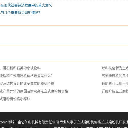
备在现代社会经济发展中的重大意义
机的几个重要特点您知道吗？
、滑石粉和石英砂小块物料
以科技创新为主
流程和立式磨粉机价格选型是什么？
气流粉碎机的几
展及结构设计的改变立式磨粉机价格
球磨机可以用于
或产量异常的原因及解决办法立式磨粉机价格
详细介绍立式磨
式磨粉机价格小秘诀
ww.jlksjx.com/ 海城市金仑矿山机械有限责任公司 专业从事于
立式磨粉机价格
,
立式磨粉机厂家
,