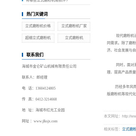
有哪些立式磨粉机易损件?
热门关键词
立式磨粉机价格
立式磨粉机厂家
现代磨粉机
超细立式磨粉机
立式磨粉机
同需求。除了磨粉
济、社会发展与自
联系我们
同时，面对
海城市金仑矿山机械有限责任公司
理、提高产品质量
联系人：郎经理
历经多年风雨
电 话：13604124805
版磨粉机等现代化
传 真：0412-3214668
地 址：海城市红光工业园
本文网址：http://www.
网址 ：www.jlksjx.com
相关标签：
立式磨