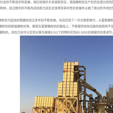
社会的不断进步和发展。相比较国外许多国家而言，我国磨粉机生产的历史是比较短
柏林，经过数年的不断改进创新已经在全球得到革命性的发展并占据了绝对的市场优
磨粉机为起始的辊磨机经过多年的不断发展，先后实现了一次次更新换代，从雷蒙磨粉
磨粉机和欧版磨粉机等，都是在雷蒙磨粉机的基础上，不断摒弃固有设备的缺陷和不
蒙磨粉机，现在已经可以实现对莫氏硬度9.5以下的物料实现80-3000目细度的任意调