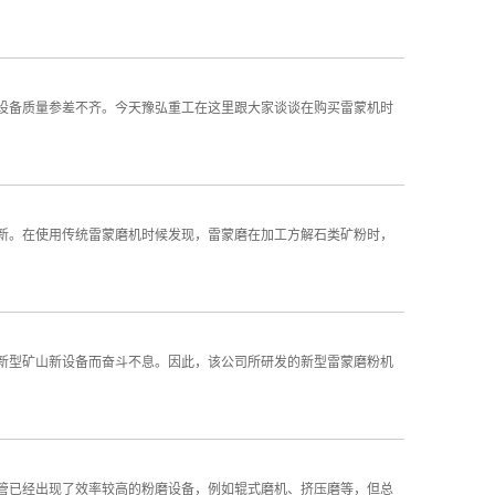
设备质量参差不齐。今天豫弘重工在这里跟大家谈谈在购买雷蒙机时
新。在使用传统雷蒙磨机时候发现，雷蒙磨在加工方解石类矿粉时，
新型矿山新设备而奋斗不息。因此，该公司所研发的新型雷蒙磨粉机
管已经出现了效率较高的粉磨设备，例如辊式磨机、挤压磨等，但总