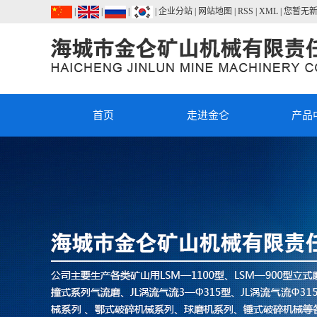
|
|
|
|
企业分站
|
网站地图
|
RSS
|
XML
|
您暂无
首页
走进金仑
产品
公司简介
JLLM立式
联系我们
R系列摆式
机
荣誉资质
JL系列斗
粉机(雷蒙机
JL流化床
升机
式气流粉碎
JL涡流气
锤式破碎
级机
鄂式破碎