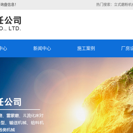
新询盘信息！
热门搜索：
立式磨粉机
中心
新闻中心
施工案例
厂房
磨粉
公司新闻
施工案例
磨
行业新闻
厂房设备
式提
)
技术知识
对撞
机
流分
机
机