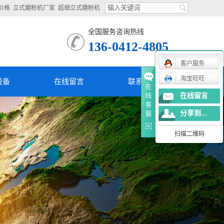
价格
立式磨粉机厂家
超细立式磨粉机
全国服务咨询热线
136-0412-4805
客户服务
淘宝旺旺
设备
在线留言
联系我们
在
在线留言
线
客
分享到...
服
扫描二维码