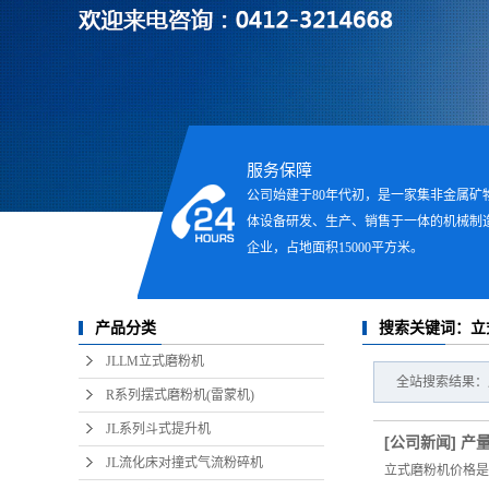
立式磨粉
服务保障
公司始建于80年代初，是一家集非金属矿
体设备研发、生产、销售于一体的机械制
企业，占地面积15000平方米。
搜索关键词：立
产品分类
JLLM立式磨粉机
全站搜索结果：
R系列摆式磨粉机(雷蒙机)
JL系列斗式提升机
[
公司新闻
]
产
JL流化床对撞式气流粉碎机
立式磨粉机价格是