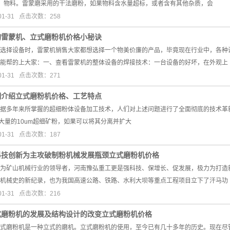
、物料。雷蒙磨采用的干法磨粉，如果物料含水量超标，或者含有其他杂质，会
01-31 点击次数：258
购雷蒙机、立式磨粉机价格小秘诀
选择设备时，雷蒙机销售大家都想选择一个物美价廉的产品，毕竟现在行业中，各种
能帮的上大家：一、查看雷蒙机的整体设备的焊接技术：一台设备的好坏，在外观上
01-31 点击次数：271
细介绍立式磨粉机价格、工艺特点
据多年来所掌握的超细粉体设备加工技术，人们对上述问题进行了全面彻底的技术革
有大量的10um超细矿粉，如果可以将其分离并扩大
01-31 点击次数：187
科技创新为主攻破制粉机械发展瓶颈立式磨粉机价格
为矿山机械行业的领导者，河南豫弘重工更是强科技、保增长、促发展，极力为打造
机械史的新纪录，也为我国高速公路、铁路、水利大坝等重点工程项目立下了汗马功
01-31 点击次数：216
式磨粉机的发展及结构设计的改变立式磨粉机价格
式磨粉机是一种立式的磨机。立式磨粉机的使用，至今已有几十多年的历史。现在尽