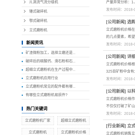
JL涡流气流分级机
产量异常分析：1
发布时间：2018-
锤式破碎机
鄂式破碎机
[
公司新闻
]
选
立式磨粉机价格在
立式磨粉机
的几点要素，希望
新闻资讯
发布时间：2018-
矿渣微粉加工，选择立磨还是...
[
公司新闻
]
详
破碎后的碳酸钙、滑石粉和石...
立式磨粉机价格根
超细立式磨粉机在生产过程中...
325目矿粉中含
立式磨粉机应用行业
发布时间：2018-
立式磨粉机常见的配件都有哪...
[
公司新闻
]
以
有哪些立式磨粉机易损件?
立式磨粉机价格作
不仅仅打破了矿山
热门关键词
发布时间：2018-
立式磨粉机厂家
超细立式磨粉机
[
行业新闻
]
立
立式磨粉机
立式磨粉机价格
立式磨粉机销售立