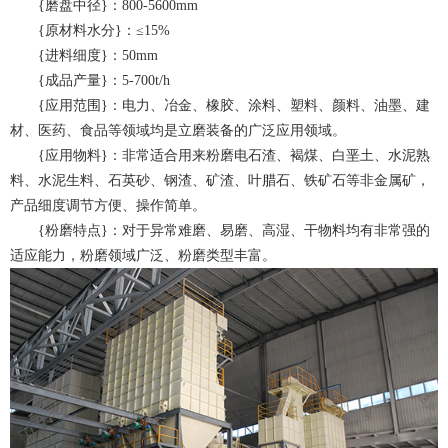
{磨盘中径}：800-5600mm
{原材料水分}：≤15%
{进料细度}：50mm
{成品产量}：5-700t/h
{应用范围}：电力、冶金、橡胶、涂料、塑料、颜料、油墨、建
材、医药、食品等领域均是立磨装备的广泛应用领域。
{应用物料}：非常适合用来粉磨电石渣、褐煤、白垩土、水泥熟
料、水泥生料、石英砂、钢渣、矿渣、叶腊石、铁矿石等非金属矿，
产品细度调节方便、操作简单。
{粉磨特点}：对于异常难磨、易磨、高湿、干物料均有非常强的
适应能力，粉磨领域广泛、粉磨类型丰富。