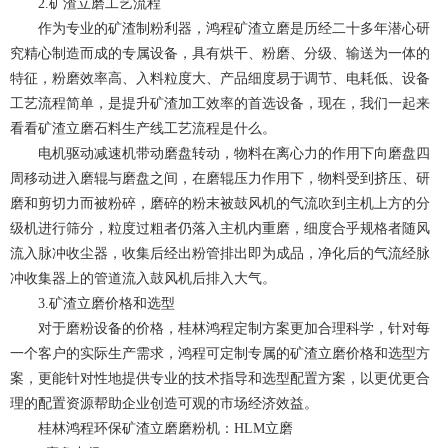
2.矿渣立磨工艺流程
作为专业的矿渣制粉利器，鸿程矿渣立磨是历经二十多年潜心研
究精心制造而成的专属设备，具有烘干、粉磨、分级、输送为一体的
特征，粉磨效率高、入料粒度大、产品细度易于调节、电耗低、设备
工艺流程简单，是提升矿渣加工效率的首选设备，现在，我们一起来
看看矿渣立磨石料生产线工艺流程是什么。
电机驱动减速机带动磨盘转动，物料在离心力的作用下向磨盘四
周移动进入磨辊与磨盘之间，在磨辊压力作用下，物料受到挤压、研
磨和剪切力而被粉碎，磨碎的粉末被鼓风机的气流吹到主机上方的分
级机进行筛分，粒度过粗者仍落入主机内重磨，细度合乎规格者随风
流入脉冲收尘器，收集后经出粉管排出即为成品，净化后的气流经脉
冲收集器上的管道流入鼓风机后排入大气。
3.矿渣立磨价格和选型
对于磨粉设备的价格，桂林鸿程定制方案更加合理科学，针对每
一个客户的实际生产需求，鸿程可定制专属的矿渣立磨价格和选型方
案，更能针对性地提供专业的技术指导和选型配置方案，以更优更合
理的配置资源帮助企业创造可观的市场经济效益。
桂林鸿程环保矿渣立磨磨粉机：HLM立磨