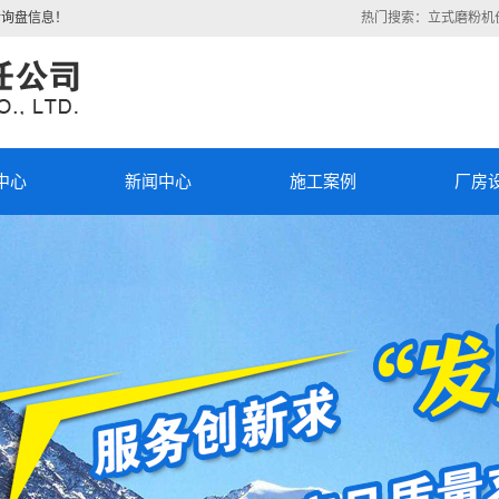
新询盘信息！
热门搜索：
立式磨粉机
中心
新闻中心
施工案例
厂房
磨粉
公司新闻
施工案例
磨
行业新闻
厂房设备
式提
)
技术知识
对撞
机
流分
机
机